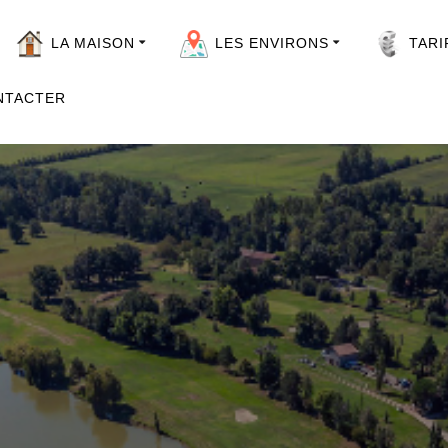
LA MAISON
LES ENVIRONS
TARI
Photos de la maison
Au tour de la maison
NTACTER
A moins de 20 Km
u tour de la mais
Un peut plus loin
Office du tourisme du Tarn
Office du tourisme Occitanie