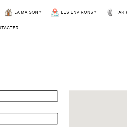
LA MAISON
LES ENVIRONS
TARI
Photos de la maison
Au tour de la maison
NTACTER
A moins de 20 Km
Nous contacter
Un peut plus loin
Office du tourisme du Tarn
Office du tourisme Occitanie
Localisation de la maison