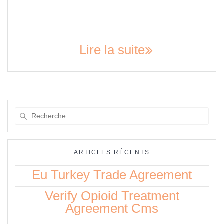
of contexts, from academic research grants to non-profit
organizations receiving funds from government agencies or
private foundations. If you`re looking to translate the phrase
“que quiere…
Lire la suite
Recherche
pour
:
ARTICLES RÉCENTS
Eu Turkey Trade Agreement
Verify Opioid Treatment
Agreement Cms