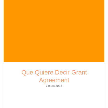
Que Quiere Decir Grant
Agreement
7 mars 2023
Grant agreements are formal documents that outline the
terms and conditions of an arrangement between a grantor
and a grantee. These agreements are used in a wide range