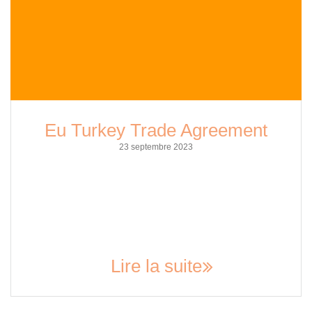
Eu Turkey Trade Agreement
23 septembre 2023
The European Union (EU) and Turkey have had a long-
standing trade relationship that dates back to the 1960s.
However, in recent years, tensions have risen, and
negotiations for a new trade agreement have been on the
table for some time. On December 12, 2020, the EU and
Turkey reached a provisional agreement on a…
Lire la suite