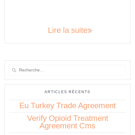
more than 130 people die from opioid-related overdoses.
Therefore, the Centers for Medicare and Medicaid Services
(CMS) has implemented strict guidelines for opioid treatment.
One such guideline is the requirement for a patient to…
Lire la suite
Recherche
pour
:
ARTICLES RÉCENTS
Eu Turkey Trade Agreement
Verify Opioid Treatment
Agreement Cms